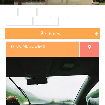
Tous
Services
Commerces et Artisans
Restauration
Automobile
Services
Taxi DOMECE David