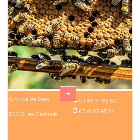
6, route de Sens
03 86 97 82 82
07 61 03 85 24
89190 Les Clérimois