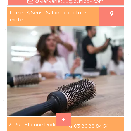
xavier.varlet89@outlook.com
Lumin' & Sens - Salon de coiffure
mixte
2, Rue Etienne Dodet
03 86 88 84 54