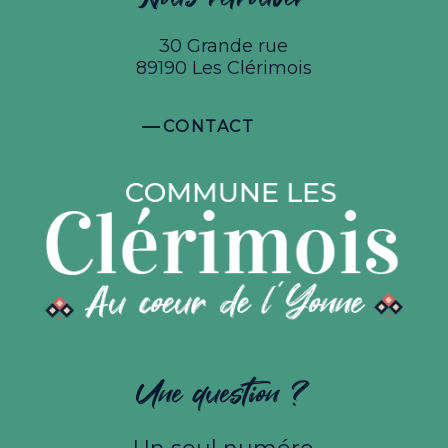
30 Grande rue
89190 Les Clérimois
CONTACT
Une question ?