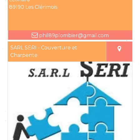
89190 Les Clérimois
phil89plombier@gmail.com
SARL SERI - Couverture et
Charpente