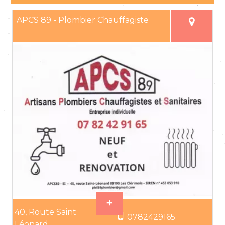
APCS 89 - Plombier Chauffagiste
40, Route Saint
0782429165
Léonard