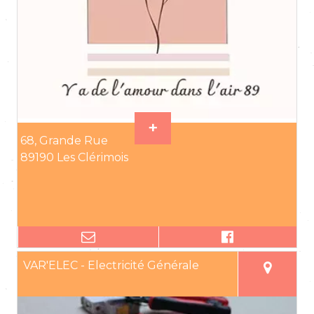
68, Grande Rue
89190 Les Clérimois
VAR'ELEC - Electricité Générale