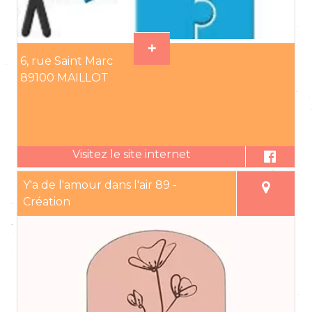
6, rue Saint Marc
89100 MAILLOT
Y'a de l'amour dans l'air 89 -
Création