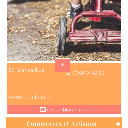
80, Grande Rue
06 64 01 42 25
89190 Les Clérimois
contini@orange.fr
Commerces et Artisans