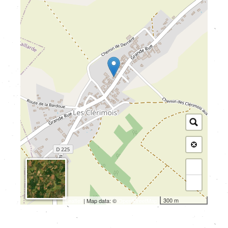
+
−
300 m
Leaflet
| Map data: ©
OpenStreetMap