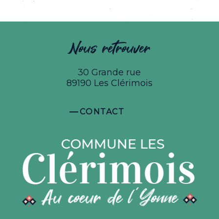
Nous retrouver
30 Grande rue
89190 Les Clérimois
CONTACT