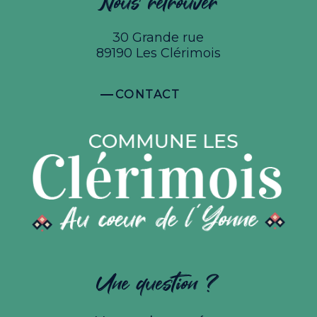
Nous retrouver
30 Grande rue
89190 Les Clérimois
CONTACT
Une question ?