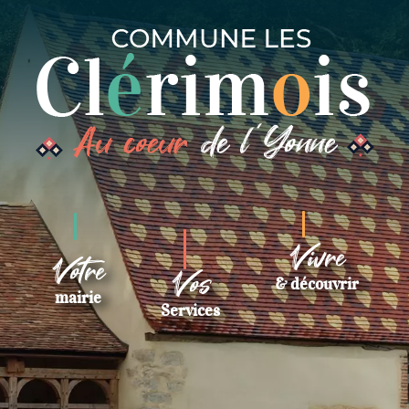
Vivre
Votre
Vos
& découvrir
mairie
Services